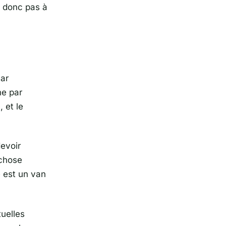
z donc pas à
car
ne par
 et le
devoir
 chose
e est un van
tuelles