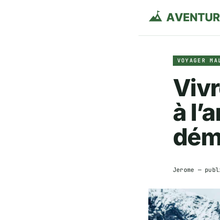
VOYAGER MA
Viv
à l’
dém
Jerome
— publ