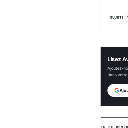
SUJETS
Lisez Av
Ajoutez-no
dans votre 
Ajo
EN CE MOME