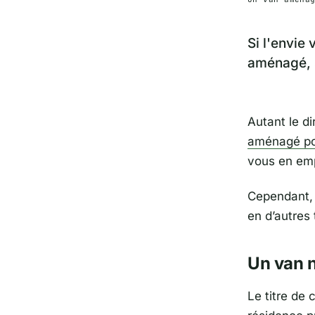
Si l'envie
aménagé, s
Autant le di
aménagé p
vous en em
Cependant, i
en d’autres 
Un van n
Le titre de