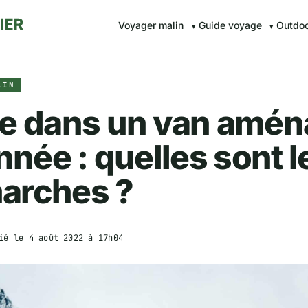
Voyager malin
Guide voyage
Outdo
LIN
re dans un van amé
année : quelles sont l
arches ?
ié le
4 août 2022 à 17h04