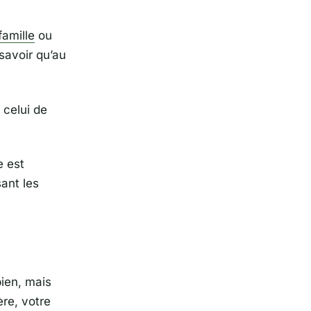
amille
ou
savoir qu’au
 celui de
e est
ant les
bien, mais
ère, votre