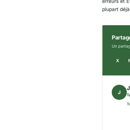
erreurs et 
plupart déjà
Partage
Un partag
X
J
S
T