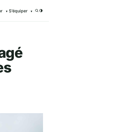
or
S’équiper
/
nagé
es