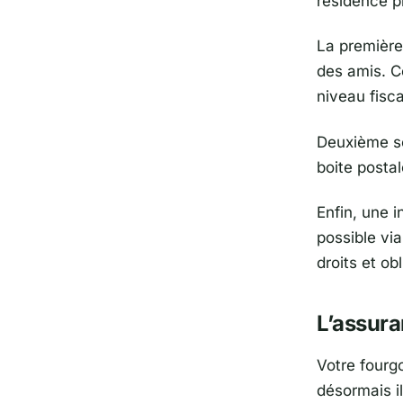
résidence pr
La première
des amis. C
niveau fisca
Deuxième so
boite posta
Enfin, une 
possible vi
droits et ob
L’assur
Votre fourgo
désormais il