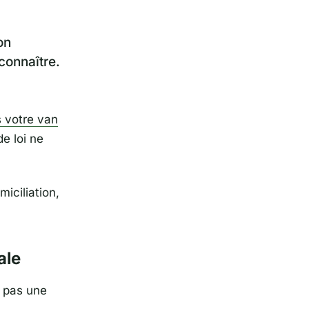
on
connaître.
s votre van
e loi ne
miciliation,
ale
t pas une