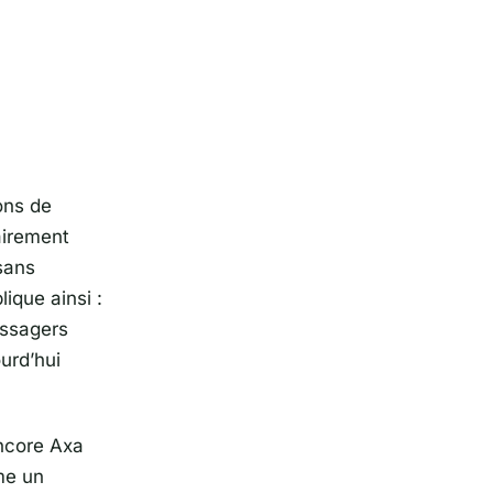
ons de
airement
 sans
lique ainsi :
assagers
urd’hui
ncore
Axa
me un