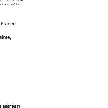
et consulter
a France
ainte,
e aérien