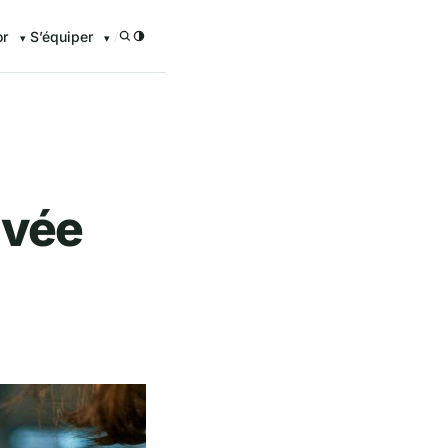
or
S’équiper
/
ivée