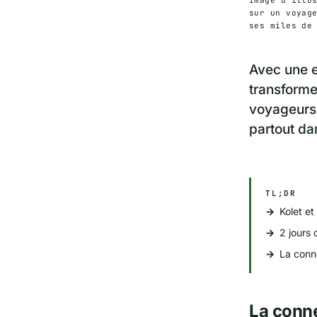
sur un voyag
ses miles de
Avec une e
transformen
voyageurs 
partout da
TL;DR
Kolet e
2 jours 
La conne
La conne