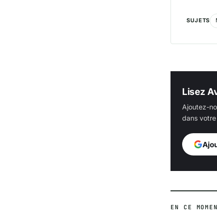
SUJETS
Lisez Av
Ajoutez-no
dans votre 
Ajo
EN CE MOME