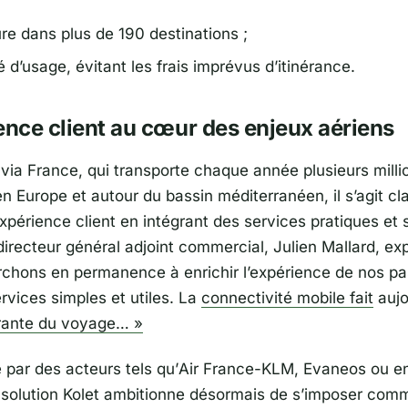
re dans plus de 190 destinations ;
é d’usage, évitant les frais imprévus d’itinérance.
ence client au cœur des enjeux aériens
via France
, qui transporte chaque année plusieurs milli
n Europe et autour du bassin méditerranéen, il s’agit cl
’expérience client en intégrant des services pratiques et
 directeur général adjoint commercial, Julien Mallard, exp
chons en permanence à enrichir l’expérience de nos p
rvices simples et utiles. La
connectivité mobile fait
aujo
grante du voyage…
»
 par des acteurs tels qu’
Air France-KLM
,
Evaneos
ou e
a solution Kolet ambitionne désormais de s’imposer com