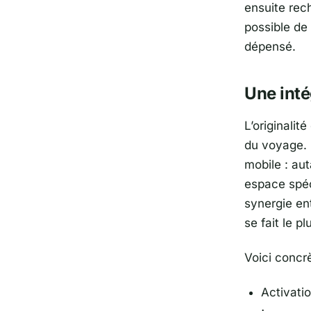
ensuite recha
possible de
dépensé.
Une inté
L’originalit
du voyage. 
mobile : aut
espace spéc
synergie en
se fait le p
Voici concr
Activati