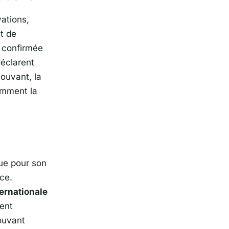
vations,
t de
 confirmée
éclarent
mouvant, la
comment la
ue pour son
nce
.
ternationale
ient
ouvant