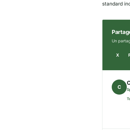
standard in
Partage
Un partag
X
C
C
S
T