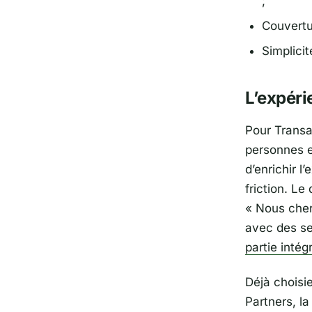
;
Couvertu
Simplicit
L’expéri
Pour
Transa
personnes e
d’enrichir l
friction. Le
«
Nous cher
avec des se
partie inté
Déjà choisie
Partners
, l