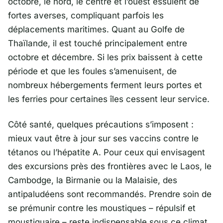
octobre, le nord, le centre et l’ouest essuient de
fortes averses, compliquant parfois les
déplacements maritimes. Quant au Golfe de
Thaïlande
, il est touché principalement entre
octobre et décembre. Si les prix baissent à cette
période et que les foules s’amenuisent, de
nombreux hébergements ferment leurs portes et
les ferries pour certaines îles cessent leur service.
Côté santé, quelques précautions s’imposent :
mieux vaut être à jour sur ses vaccins contre le
tétanos ou l’hépatite A. Pour ceux qui envisagent
des excursions près des frontières avec le
Laos
, le
Cambodge, la
Birmanie
ou la
Malaisie
, des
antipaludéens sont recommandés. Prendre soin de
se prémunir contre les moustiques – répulsif et
moustiquaire – reste indispensable sous ce climat