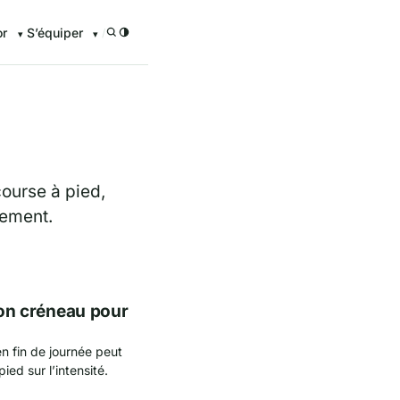
or
S’équiper
/
course à pied,
lement.
 bon créneau pour
n fin de journée peut
ied sur l’intensité.