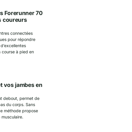
es Forerunner 70
es coureurs
ntres connectées
çues pour répondre
d’excellentes
 course à pied en
et vos jambes en
nt debout, permet de
bas du corps. Sans
ette méthode propose
é musculaire.