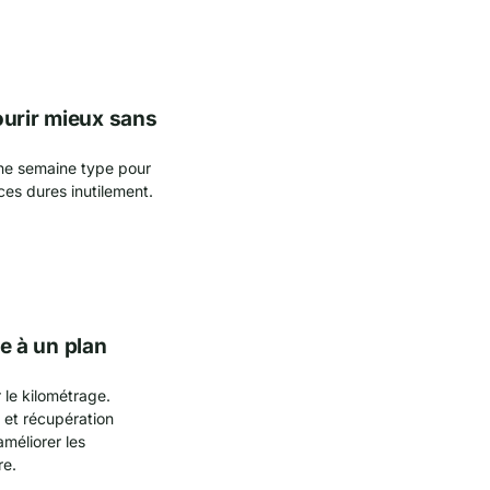
ourir mieux sans
une semaine type pour
ces dures inutilement.
 à un plan
le kilométrage.
 et récupération
améliorer les
re.