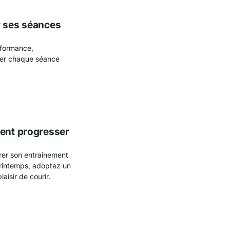
r ses séances
rformance,
rer chaque séance
ment progresser
urer son entraînement
printemps, adoptez un
isir de courir.