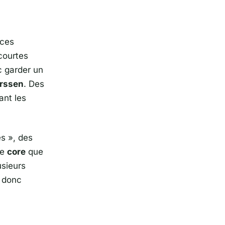
ices
courtes
c garder un
rssen
. Des
ant les
es
», des
le
core
que
usieurs
t donc