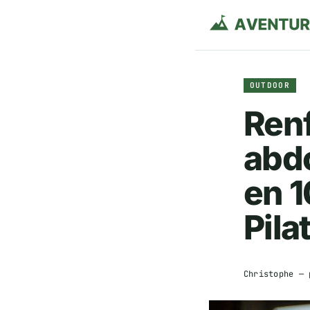
OUTDOOR
Renf
abd
en 1
Pila
Christophe
— 