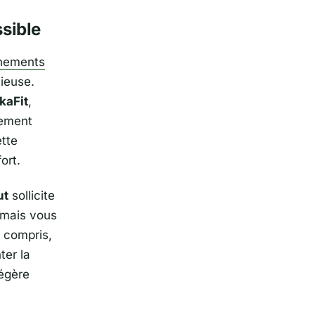
ssible
înements
cieuse.
kaFit
,
rement
ette
ort.
ut
sollicite
amais vous
s compris,
ter la
légère