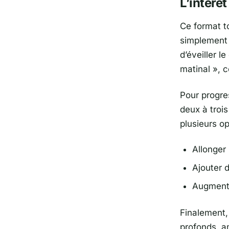
L’intérê
Ce format t
simplement 
d’éveiller l
matinal »
, 
Pour progres
deux à trois
plusieurs opt
Allonger 
Ajouter d
Augmente
Finalement,
profonds, am