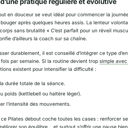
t d’une pratique régulière et évolutive
out en douceur se veut idéal pour commencer la journé
bouger après quelques heures assis. La lenteur volonta
e corps sans brutalité «
C’est parfait pour un réveil muscu
confie d’ailleurs la coach sur sa chaîne.
ser durablement, il est conseillé d’intégrer ce type d’e
 fois par semaine. Si la routine devient trop
simple avec
ions existent pour intensifier la difficulté :
la durée totale de la séance.
u poids (kettlebell ou haltère léger).
r l’intensité des mouvements.
 ce Pilates debout coche toutes les cases : renforcer s
éliorer son équilibre… et surtout s’offrir une pause bien