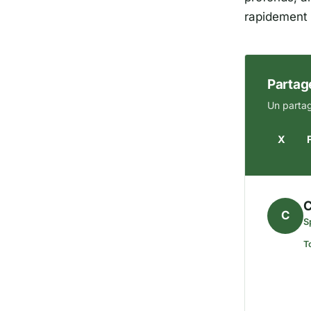
rapidement 
Partage
Un partag
X
C
C
S
T