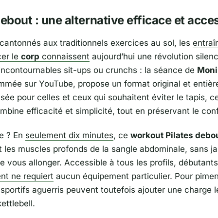
debout : une alternative efficace et acce
antonnés aux traditionnels exercices au sol, les
entra
cer le
corp
connaissent
aujourd’hui une révolution silen
 incontournables sit-ups ou crunchs : la séance de
Moni
mée sur YouTube, propose un format original et entiè
ée pour celles et ceux qui souhaitent éviter le tapis, c
ine efficacité et simplicité, tout en préservant le conf
e ? En
seulement dix minutes
, ce
workout Pilates debo
 les muscles profonds de la sangle abdominale, sans j
 vous allonger. Accessible à tous les profils, débutant
nt ne requiert
aucun équipement particulier. Pour pimen
 sportifs aguerris peuvent toutefois ajouter une charge 
ttlebell.