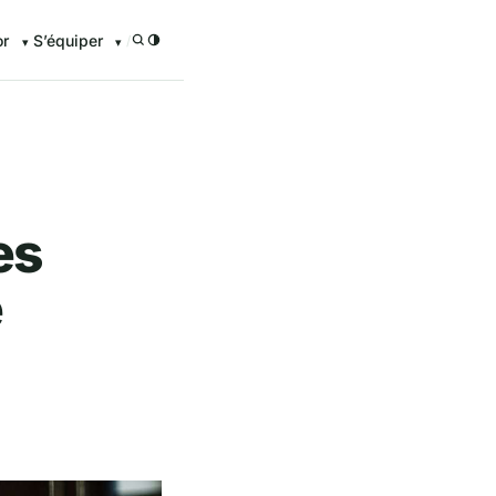
or
S’équiper
/
es
e