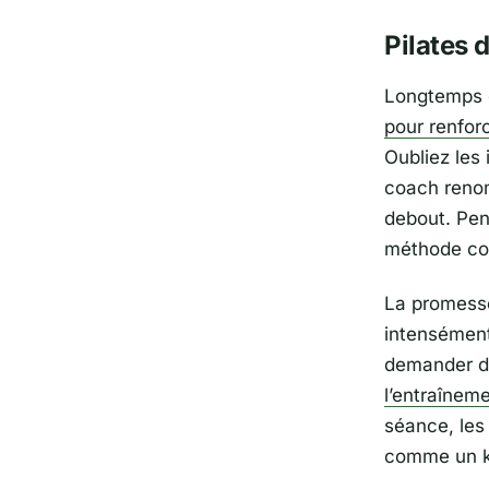
Pilates 
Longtemps c
pour renfor
Oubliez les
coach renom
debout. Pens
méthode comb
La promess
intensément
demander de
l’entraîneme
séance, les
comme un ke