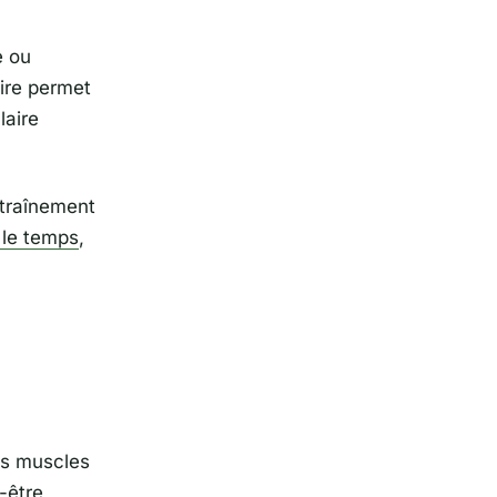
e ou
ire permet
laire
ntraînement
 le temps
,
es muscles
-être