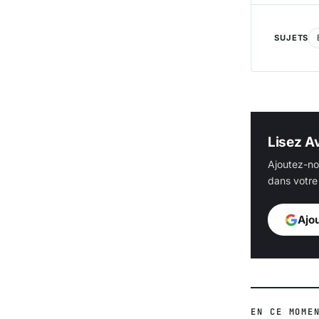
SUJETS
Lisez Av
Ajoutez-no
dans votre 
Ajo
EN CE MOME