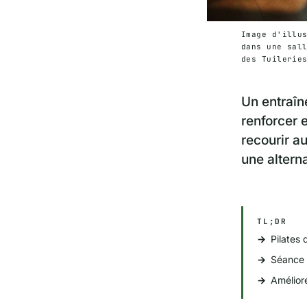
Image d'illu
dans une sal
des Tuilerie
Un entraîn
renforcer 
recourir a
une alterna
TL;DR
Pilates 
Séance 
Améliore