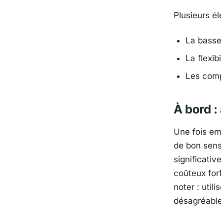
Plusieurs él
La basse
La flexib
Les comp
À bord :
Une fois em
de bon sens
significativ
coûteux for
noter : util
désagréables