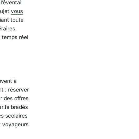
 l’éventail
sujet
vous
iant toute
raires.
n temps réel
vent à
nt : réserver
r des offres
arifs bradés
s scolaires
ux voyageurs