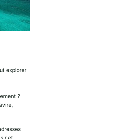
ut explorer
nnement ?
vire,
 adresses
sir et