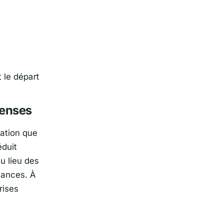
 le départ
penses
ation que
éduit
au lieu des
nances. À
rises