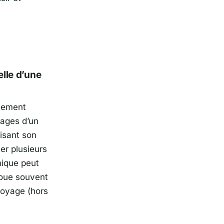
elle d’une
ttement
tages d’un
isant son
er plusieurs
mique peut
joue souvent
 voyage (hors