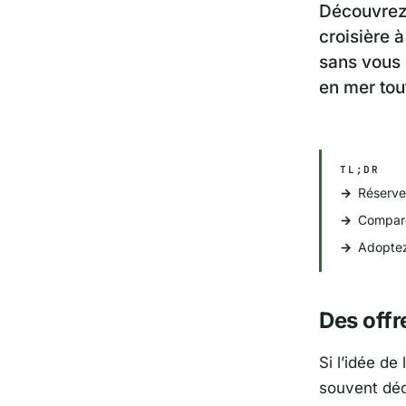
Découvrez 
croisière 
sans vous 
en mer tou
TL;DR
Réservez
Compare
Adoptez
Des offr
Si l’idée de
souvent déci