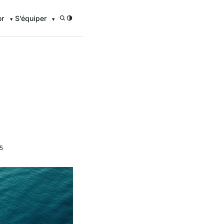
or
S’équiper
/
5