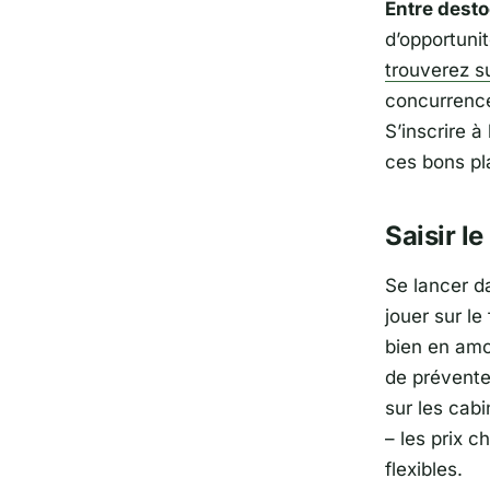
Entre desto
d’opportunit
trouverez su
concurrence
S’inscrire à
ces bons p
Saisir l
Se lancer d
jouer sur le
bien en amon
de prévente
sur les cab
– les prix 
flexibles.