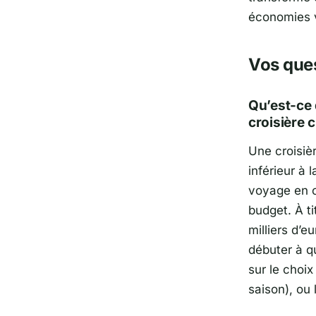
économies v
Vos que
Qu’est-ce 
croisière 
Une croisiè
inférieur à
voyage en c
budget. À ti
milliers d’e
débuter à q
sur le choix
saison), ou 