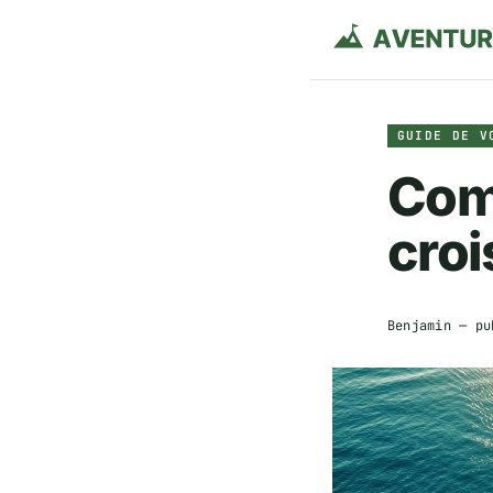
GUIDE DE V
Com
croi
Benjamin
— pu