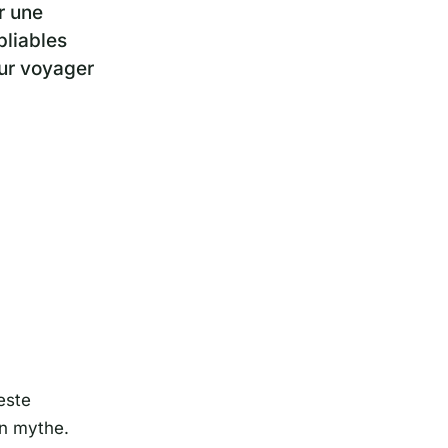
r une
bliables
ur voyager
este
un mythe.