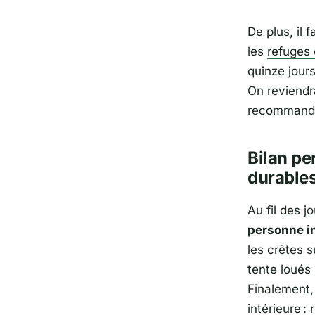
De plus, il 
les
refuges 
quinze jour
On reviendr
recommandat
Bilan pe
durable
Au fil des j
personne 
les crêtes s
tente loués 
Finalement, 
intérieure 