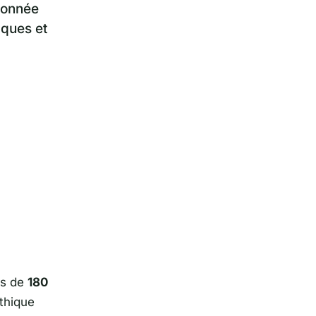
ndonnée
iques et
rès de
180
thique