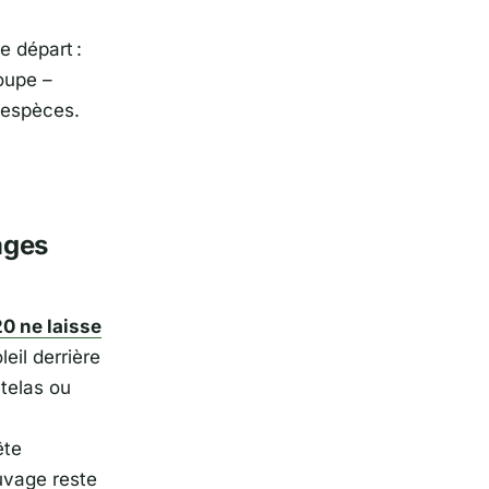
e départ :
oupe –
 espèces.
ages
0 ne laisse
eil derrière
atelas ou
ête
uvage reste