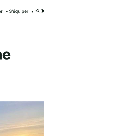
or
S’équiper
/
ne