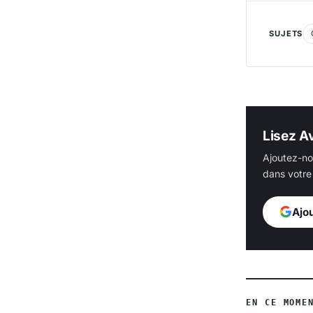
SUJETS
Lisez Av
Ajoutez-no
dans votre 
Ajo
EN CE MOME