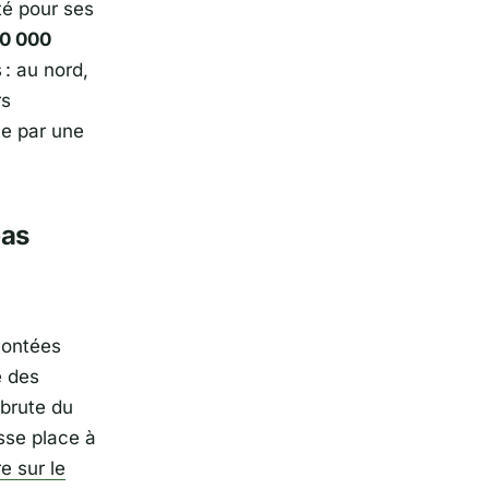
uté pour ses
10 000
 : au nord,
rs
le par une
pas
montées
e des
 brute du
sse place à
e sur le