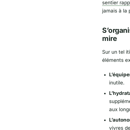
sentier rapp
jamais à la 
S’organi
mire
Sur un tel i
éléments ex
L’équipe
inutile.
L’hydrat
suppléme
aux long
L’autono
vivres d