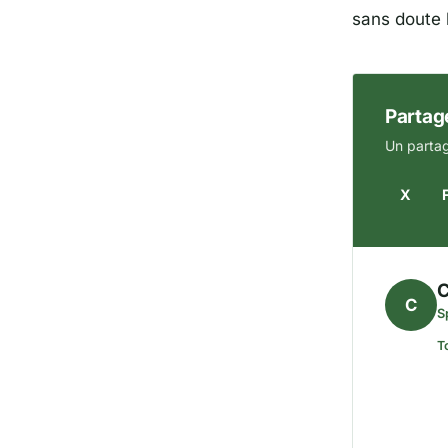
sans doute 
Partage
Un partag
X
C
C
S
T