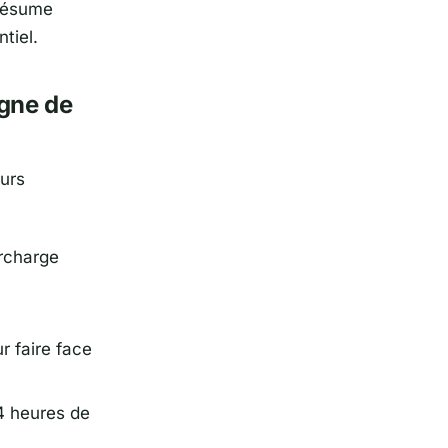
 résume
tiel.
igne de
eurs
urcharge
r faire face
4 heures de