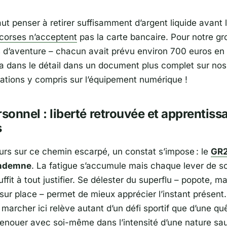
faut penser à retirer suffisamment d’argent liquide avant l
corses n’acceptent
pas la carte bancaire. Pour notre gr
s d’aventure – chacun avait prévu environ 700 euros en
a dans le détail dans un document plus complet sur nos
ions y compris sur l’équipement numérique !
rsonnel : liberté retrouvée et apprentiss
s
ours sur ce chemin escarpé, un constat s’impose : le
GR2
indemne
. La fatigue s’accumule mais chaque lever de sol
uffit à tout justifier. Se délester du superflu – popote, m
sur place – permet de mieux apprécier l’instant présent.
marcher ici relève autant d’un défi sportif que d’une qu
: renouer avec soi-même dans l’intensité d’une nature sa