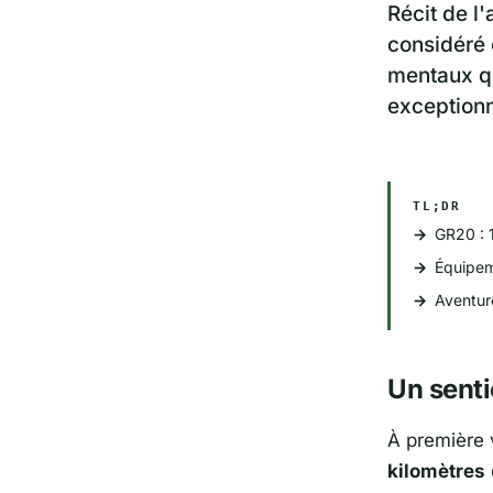
Récit de l
considéré 
mentaux qu
exceptionn
TL;DR
GR20 : 1
Équipem
Aventur
Un senti
À première 
kilomètres