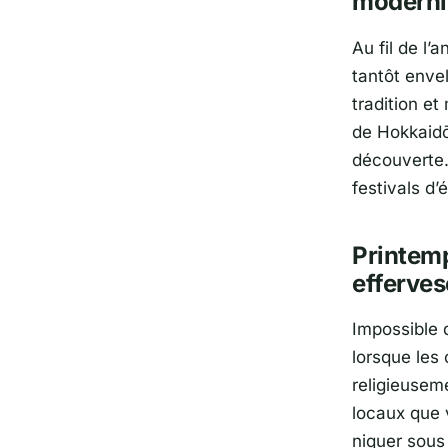
moderni
Au fil de l’
tantôt enve
tradition e
de
Hokkaid
découverte. 
festivals d’
Printemp
efferve
Impossible 
lorsque les
religieusem
locaux que 
niquer sous