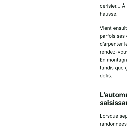
cerisier… À 
hausse.
Vient ensuit
parfois ses
d’arpenter l
rendez-vou
En montagne 
tandis que 
défis.
L’automn
saisissa
Lorsque sep
randonnées 