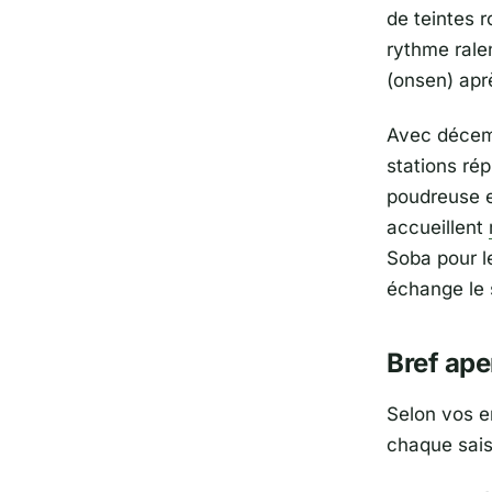
de teintes 
rythme ralen
(onsen) aprè
Avec décemb
stations ré
poudreuse ex
accueillent
Soba pour l
échange le 
Bref ape
Selon vos e
chaque sais