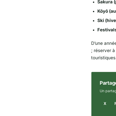
Sakura (
Kōyō (a
Ski (hive
Festival
D’une année
; réserver à
touristique
Partage
Un partag
X