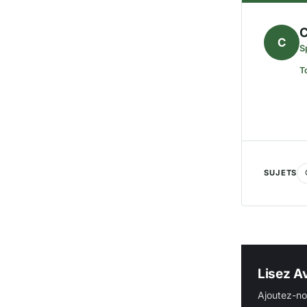
C
C
S
T
SUJETS
Lisez Av
Ajoutez-no