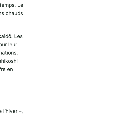
ntemps. Le
ains chauds
kaidō
. Les
our leur
nations,
shikoshi
fre en
l’hiver –,