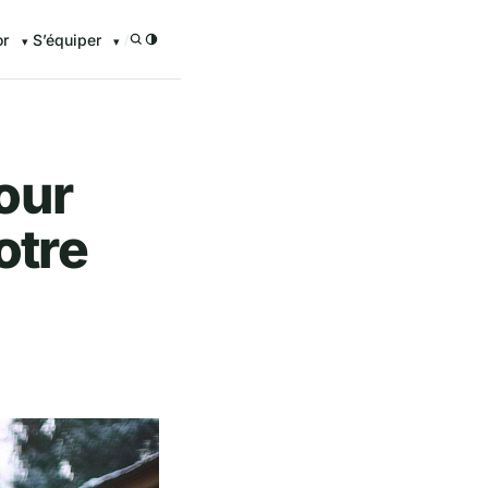
or
S’équiper
/
our
otre