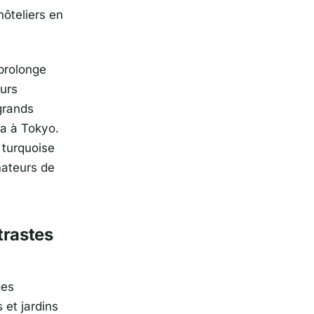
hôteliers en
 prolonge
eurs
 grands
wa à
Tokyo
.
 turquoise
mateurs de
trastes
des
 et jardins