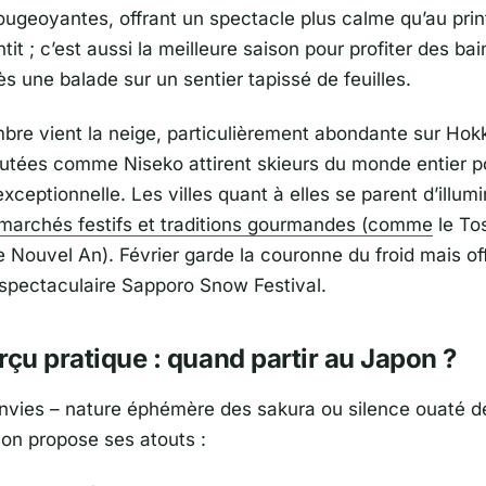
rougeoyantes, offrant un spectacle plus calme qu’au pri
tit ; c’est aussi la meilleure saison pour profiter des b
s une balade sur un sentier tapissé de feuilles.
re vient la neige, particulièrement abondante sur
Hok
putées comme Niseko attirent skieurs du monde entier p
ceptionnelle. Les villes quant à elles se parent d’illumi
marchés festifs et traditions gourmandes (comme
le To
e Nouvel An). Février garde la couronne du froid mais of
spectaculaire Sapporo Snow Festival.
rçu pratique : quand partir au Japon ?
nvies – nature éphémère des sakura ou silence ouaté de 
on propose ses atouts :