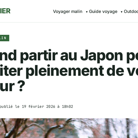
Voyager malin
Guide voyage
Outdo
LIN
d partir au Japon p
iter pleinement de v
ur ?
publié le
19 février 2026 à 18h02