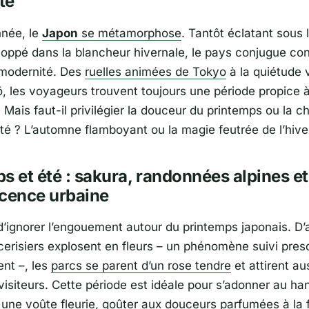
té
année, le
Japon
se métamorphose
. Tantôt éclatant sous 
loppé dans la blancheur hivernale, le pays conjugue c
t modernité. Des
ruelles animées de Tokyo
à la quiétude
ō
, les voyageurs trouvent toujours une période propice à
Mais faut-il privilégier la douceur du printemps ou la c
été ? L’automne flamboyant ou la magie feutrée de l’hive
s et été : sakura, randonnées alpines et
scence urbaine
d’ignorer l’engouement autour du printemps japonais. D’a
 cerisiers explosent en fleurs – un phénomène suivi pre
ent –, les
parcs se parent d’un rose tendre
et attirent au
visiteurs. Cette période est idéale pour s’adonner au ha
 une voûte fleurie, goûter aux douceurs parfumées à la 