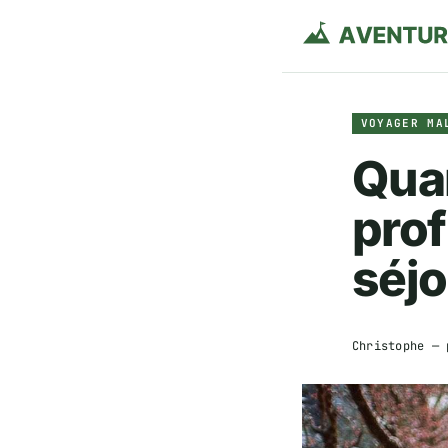
VOYAGER MA
Quan
prof
séjo
Christophe
— 