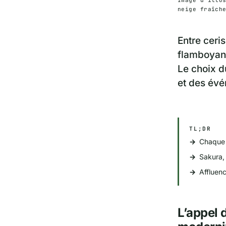
neige fraîch
Entre ceris
flamboyant
Le choix d
et des évé
TL;DR
Chaque 
Sakura, 
Affluenc
L’appel 