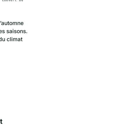
 d’automne
es saisons.
du climat
t