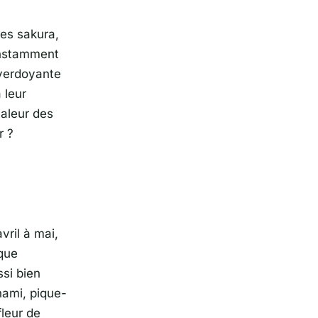
les sakura,
onstamment
 verdoyante
 leur
haleur des
r ?
vril à mai,
sque
ssi bien
nami, pique-
fleur de