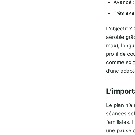
Avancé :
Très ava
L’objectif ?
aérobie grâ
max),
longu
profil de co
comme exig
d’une adapt
L’import
Le plan n’a 
séances sel
familiales. 
une pause o