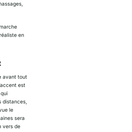
omassages,
r marche
réaliste en
t
e avant tout
’accent est
 qui
s distances,
vue le
maines sera
n vers de