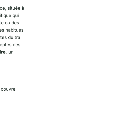
ce, située à
ifique qui
te ou des
les
habitués
tes du trail
deptes des
re,
un
l couvre