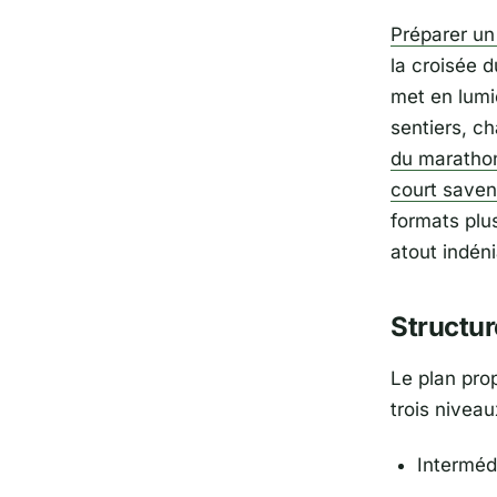
Préparer u
la croisée d
met en lumi
sentiers, c
du marathon
court saven
formats plus
atout indéni
Structur
Le plan pro
trois nivea
Interméd