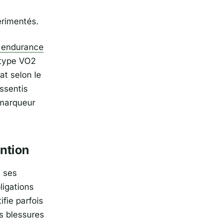
érimentés.
t endurance
(type VO2
at selon le
ssentis
 marqueur
ention
u ses
ligations
ifie parfois
s blessures