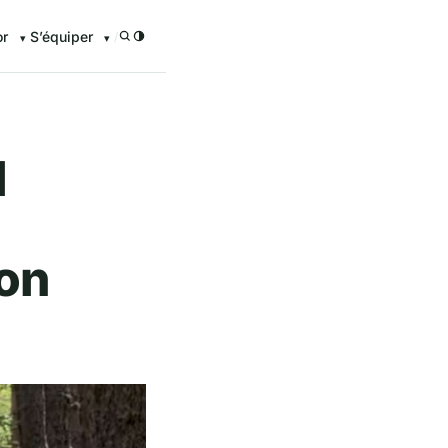
or
S’équiper
/
l
ion