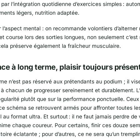
 par l’intégration quotidienne d’exercices simples : aut
ments légers, nutrition adaptée.
r l’aspect mental : on recommande volontiers d’alterne
t course lors des sorties longues, non seulement c’est 
 cela préserve également la fraîcheur musculaire.
ce à long terme, plaisir toujours présen
e n’est pas réservé aux prétendants au podium ; il vis
 à chacun de progresser sereinement et durablement. L
égularité plutôt que sur la performance ponctuelle. Ceux
ce schéma se retrouvent armés pour affronter toutes le
l au format ultra. Et surtout : il ne faut jamais perdre de 
 anime chaque coureur. Pour certains, finir ces douze se
toire éclatante ; pour d’autres, ce ne sera qu’un trempli