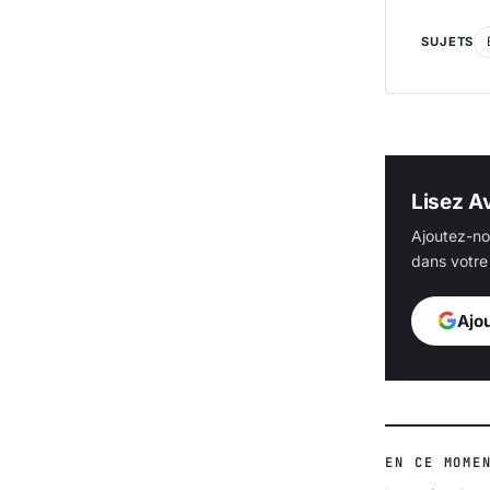
SUJETS
Lisez Av
Ajoutez-no
dans votre 
Ajo
EN CE MOME