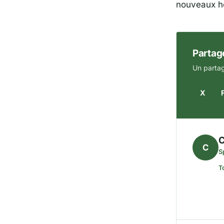
nouveaux h
Partage
Un partag
X
C
C
S
T