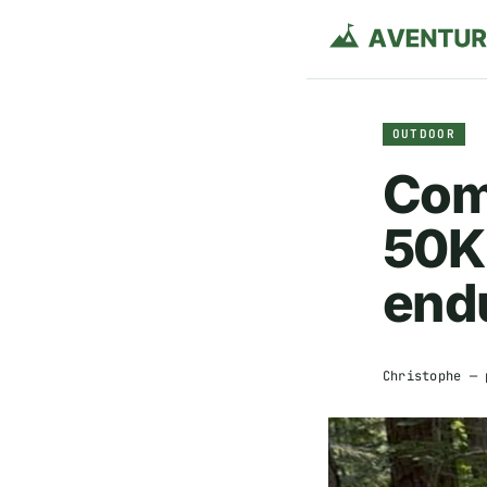
OUTDOOR
Comm
50K 
endu
Christophe
— 