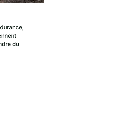
ndurance,
iennent
ndre du