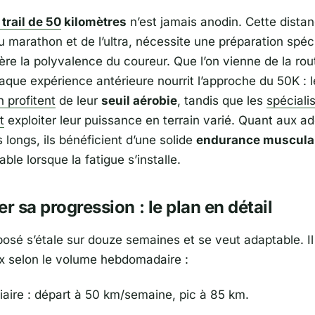
n
trail de 50
kilomètres
n’est jamais anodin. Cette distan
u marathon et de l’ultra, nécessite une préparation spéc
ère la polyvalence du coureur. Que l’on vienne de la rou
haque expérience antérieure nourrit l’approche du 50K : 
 profitent
de leur
seuil aérobie
, tandis que les
spécialis
t
exploiter leur puissance en terrain varié. Quant aux a
 longs, ils bénéficient d’une solide
endurance musculai
able lorsque la fatigue s’installe.
er sa progression : le plan en détail
posé s’étale sur douze semaines et se veut adaptable. I
ux selon le volume hebdomadaire :
iaire : départ à 50 km/semaine, pic à 85 km.