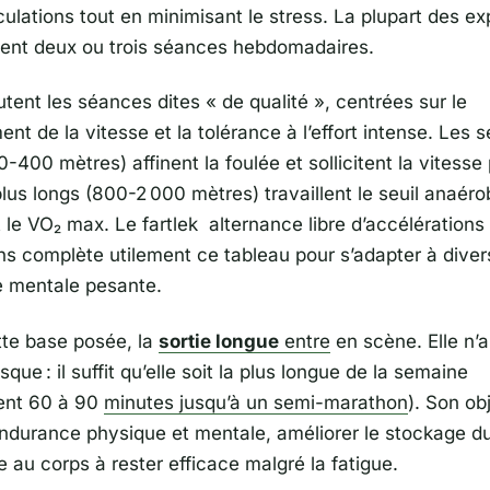
iculations tout en minimisant le stress. La plupart des ex
nt deux ou trois séances hebdomadaires.
utent les séances dites « de qualité », centrées sur le
t de la vitesse et la tolérance à l’effort intense. Les s
-400 mètres) affinent la foulée et sollicitent la vitesse 
plus longs (800-2 000 mètres) travaillent le seuil anaéro
le VO₂ max. Le fartlek alternance libre d’accélérations
ns complète utilement ce tableau pour s’adapter à dive
e mentale pesante.
tte base posée, la
sortie longue
entre
en scène. Elle n’
sque : il suffit qu’elle soit la plus longue de la semaine
ent 60 à 90
minutes jusqu’à un semi-marathon
). Son obj
ndurance physique et mentale, améliorer le stockage d
 au corps à rester efficace malgré la fatigue.