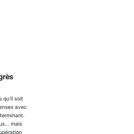
grès
qu’il soit
ntenses avec
terminant.
plus… mais
cupération