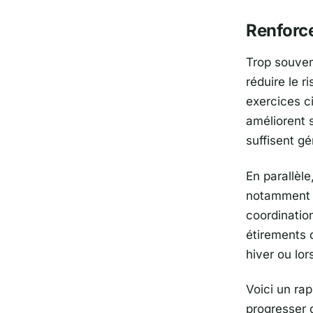
Renforce
Trop souven
réduire le r
exercices ci
améliorent 
suffisent g
En parallèl
notamment p
coordination
étirements 
hiver ou lo
Voici un ra
progresser 