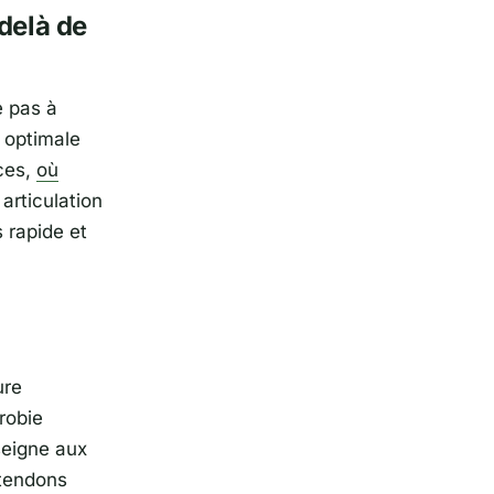
delà de
e pas à
n optimale
ces,
où
articulation
 rapide et
ure
robie
seigne aux
 tendons