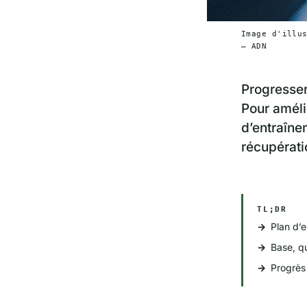
Image d'illu
— ADN
Progresser
Pour améli
d’entraîne
récupérati
TL;DR
Plan d’e
Base, qu
Progrès 