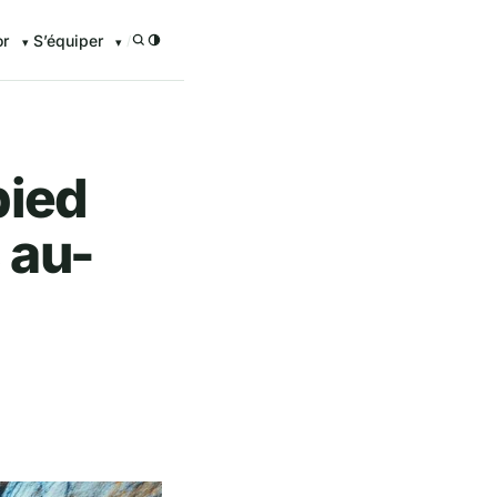
or
S’équiper
/
pied
 au-