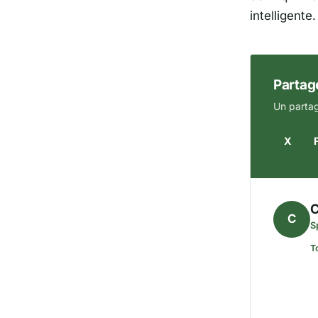
intelligente.
Partage
Un partag
X
C
C
S
T