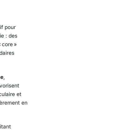
if pour
ie : des
« core »
daires
se
,
vorisent
ulaire et
lièrement en
itant