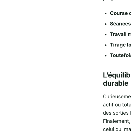
Course 
Séances 
Travail 
Tirage l
Toutefoi
L’équili
durable
Curieusemen
actif ou tot
des sorties
Finalement,
celui qui ma