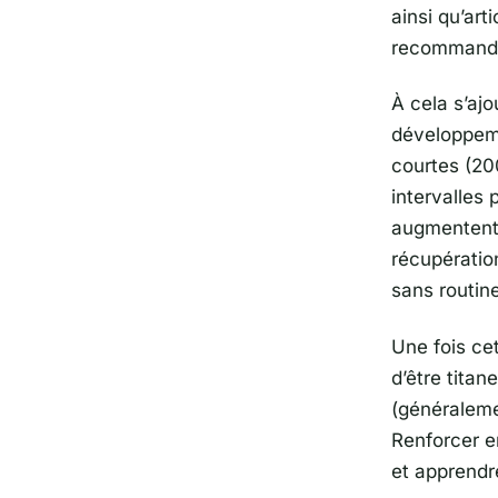
ainsi qu’art
recommande
À cela s’ajo
développemen
courtes (200
intervalles 
augmentent 
récupératio
sans routin
Une fois ce
d’être titane
(généralem
Renforcer e
et apprendre