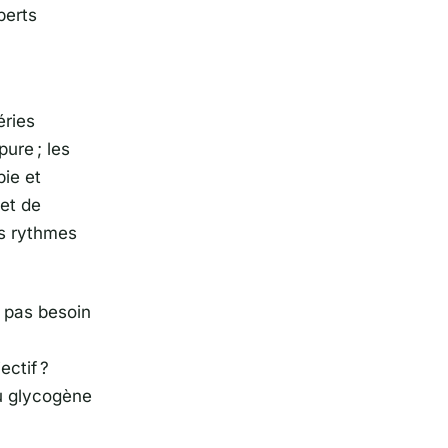
perts
éries
pure ; les
bie et
 et de
rs rythmes
a pas besoin
ectif ?
u glycogène