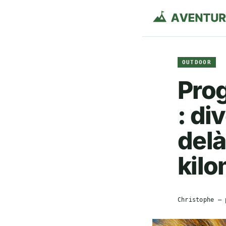
OUTDOOR
Prog
: di
delà
kilo
Christophe
— 