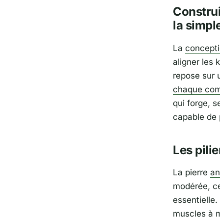
Construi
la simpl
La
concepti
aligner les
repose sur 
chaque com
qui forge, 
capable de 
Les pili
La pierre
an
modérée, cel
essentielle
muscles à m