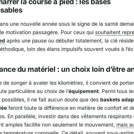
arrer la course à pied : les bases
nsables
ans une nouvelle année sous le signe de la santé dema
le motivation passagère. Pour ceux qui
souhaitent repr
ed
après une pause ou débuter totalement, la clé résid
thodique, loin des élans impulsifs souvent voués à l’é
ance du matériel : un choix loin d’être a
de songer à avaler les kilomètres, il convient de porte
ute particulière au choix de l’
équipement
. Parmi tous le
 possibles, il ne fait aucun doute que des
baskets adap
lée
feront toute la différence en matière de confort et d
s. En parallèle, investir dans des vêtements respirants 
t amples facilite non seulement le mouvement,
mais au
a température corporelle. Ce détail, souvent sous-estim