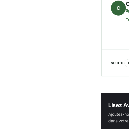
C
C
S
T
SUJETS
Lisez Av
Ajoutez-no
dans votre 