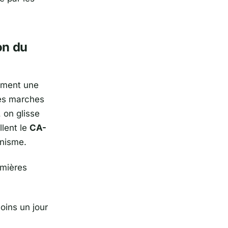
on du
lement une
des marches
 on glisse
llent le
CA-
anisme.
emières
ins un jour