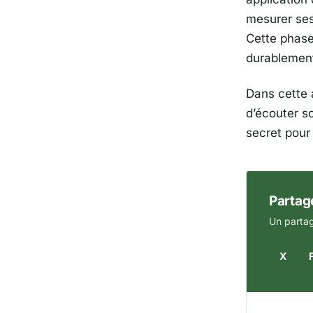
mesurer se
Cette phase 
durablement
Dans cette 
d’écouter s
secret pour 
Partage
Un partag
X