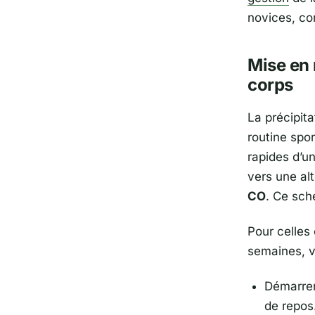
novices, co
Mise en 
corps
La précipita
routine spo
rapides d’u
vers une al
CO
. Ce sch
Pour celles
semaines, v
Démarrer
de repos