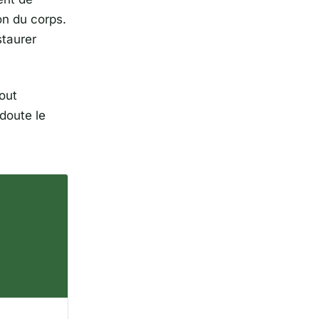
on du corps.
staurer
out
doute le