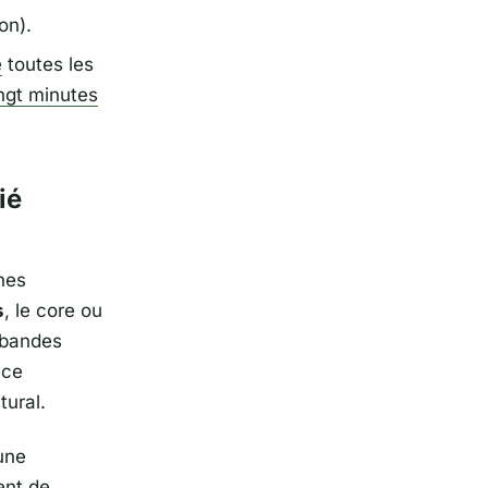
on).
e
toutes les
ngt minutes
ié
l
hes
s
, le core ou
 bandes
nce
tural.
une
ent de