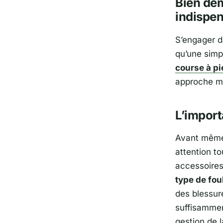
Bien dém
indispe
S’engager d
qu’une simp
course à pi
approche mé
L’import
Avant même 
attention to
accessoires
type de fou
des blessure
suffisammen
gestion
de l