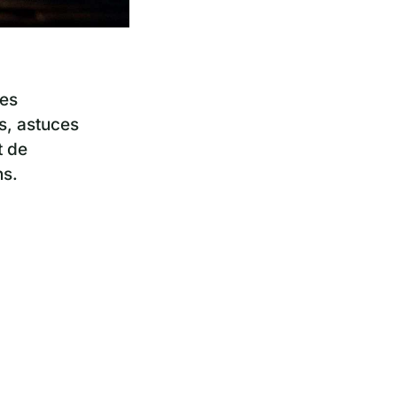
nes
s, astuces
t de
ns.