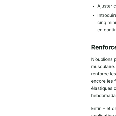
Ajuster 
Introdui
cinq min
en conti
Renforce
N’oublions p
musculaire.
renforce le
encore les 
élastiques 
hebdomadair
Enfin – et c
application