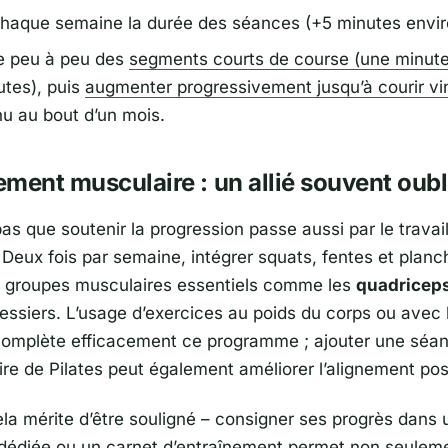
chaque semaine la durée des séances (+5 minutes envir
re peu à peu des
segments courts de course (une minut
utes), puis
augmenter progressivement jusqu’à courir vi
nu au bout d’un mois.
ment musculaire : un allié souvent oubl
as que soutenir la progression passe aussi par le travai
 Deux fois par semaine, intégrer squats, fentes et planc
s groupes musculaires essentiels comme les
quadricep
fessiers. L’usage d’exercices au poids du corps ou avec
complète efficacement ce programme ; ajouter une séa
e de Pilates peut également améliorer l’alignement pos
ela mérite d’être souligné – consigner ses progrès dans 
 dédiée ou un carnet d’entraînement permet non seulem