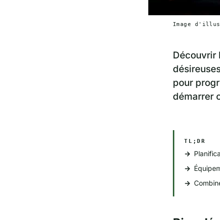
Image d'illu
Découvrir 
désireuses
pour progr
démarrer c
TL;DR
Planific
Équipem
Combiner