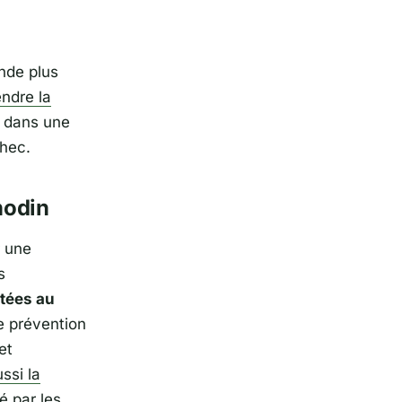
nde plus
endre la
e dans une
chec.
nodin
r une
s
tées au
e prévention
et
ssi la
é par les