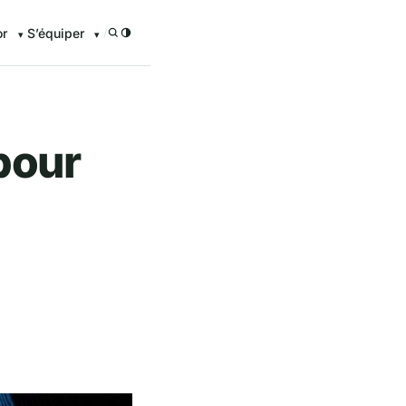
or
S’équiper
/
 pour