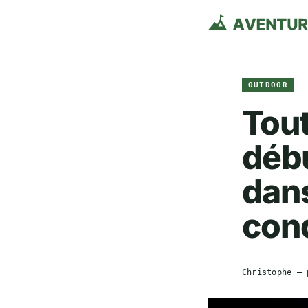
OUTDOOR
Tout
débu
dans
cond
Christophe
— 