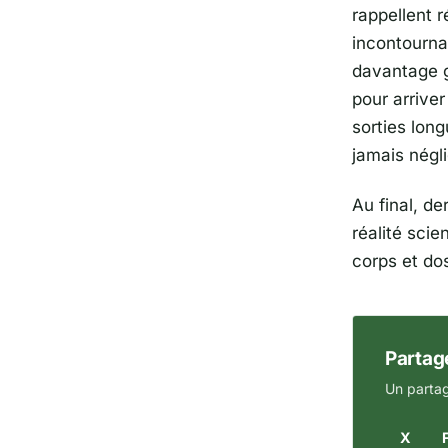
rappellent r
incontourn
davantage g
pour arriver
sorties lon
jamais négli
Au final, d
réalité scie
corps et dos
Partage
Un partag
X