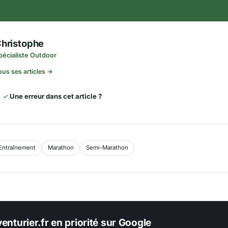
hristophe
pécialiste Outdoor
ous ses articles →
Une erreur dans cet article ?
Entraînement
Marathon
Semi-Marathon
enturier.fr en priorité sur Google