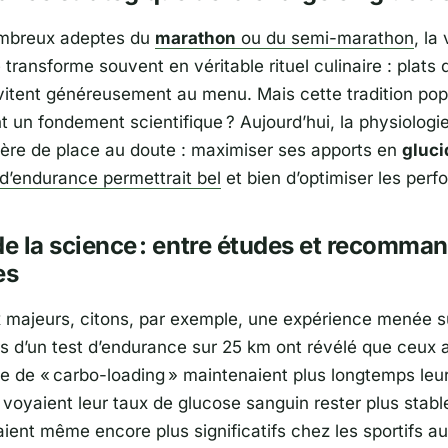
mbreux adeptes du
marathon
ou du semi-marathon
, la
 transforme souvent en véritable rituel culinaire : plats 
nvitent généreusement au menu. Mais cette tradition popu
t un fondement scientifique ? Aujourd’hui, la physiologi
uère de place au doute : maximiser ses apports en
gluci
d’endurance permettrait bel
et bien d’optimiser les per
de la science : entre études et recomma
es
 majeurs, citons, par exemple, une expérience menée s
rs d’un test d’endurance sur 25 km ont révélé que ceux a
ie de « carbo-loading » maintenaient plus longtemps leu
 voyaient leur taux de glucose sanguin rester plus stabl
aient même encore plus significatifs chez les sportifs a