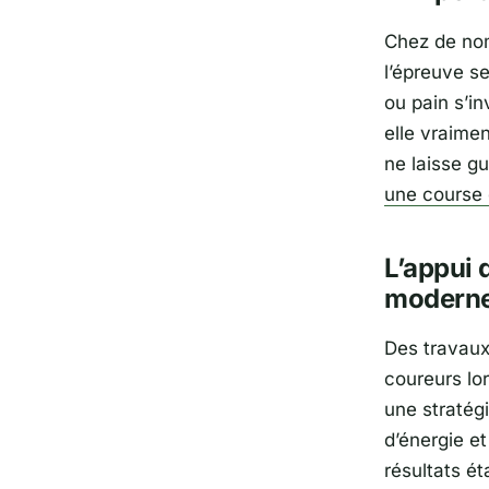
Chez de no
l’épreuve se
ou pain s’i
elle vraimen
ne laisse g
une course 
L’appui 
modern
Des travaux
coureurs lo
une stratég
d’énergie et
résultats ét