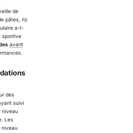
 veille de
de pâtes, riz
laire a-t-
e sportive
des
avant
formances.
ndations
ur des
yant suivi
r niveau
e. Les
u niveau