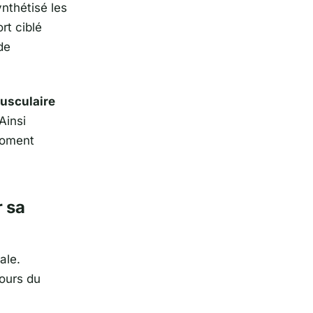
nthétisé les
rt ciblé
de
usculaire
Ainsi
moment
r sa
ale.
tours du