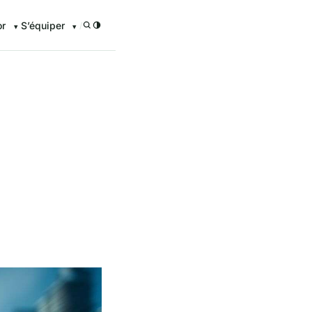
or
S’équiper
/