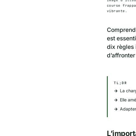
course frapp
vibrante.
Comprendre
est essent
dix règles
d’affronte
TL;DR
La charg
Elle am
Adapter 
L’import