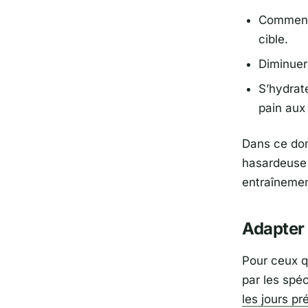
Commence
cible.
Diminuer 
S’hydrat
pain aux
Dans ce dom
hasardeus
entraînemen
Adapter 
Pour ceux q
par les spéc
les jours pr