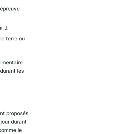
’épreuve
r J.
de terre ou
limentaire
 durant les
ont proposés
/jour
durant
 comme le