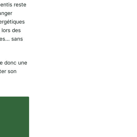
entis reste
anger
ergétiques
 lors des
ipes… sans
che donc une
ter son