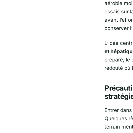
aérobie moi
essais sur l
avant l’effo
conserver l’
L’idée cent
et hépatiq
préparé, le
redouté où l
Précauti
stratégi
Entrer dans l
Quelques rè
terrain méri