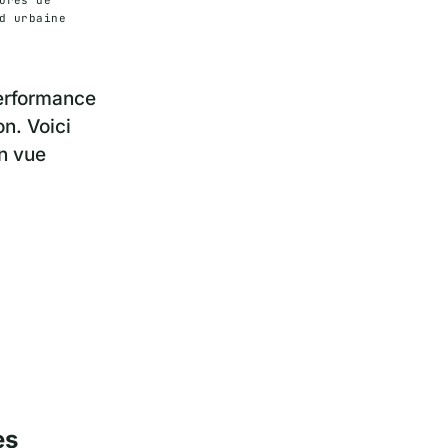
d urbaine
performance
n. Voici
en vue
es