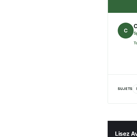
C
C
S
T
SUJETS
Lisez Av